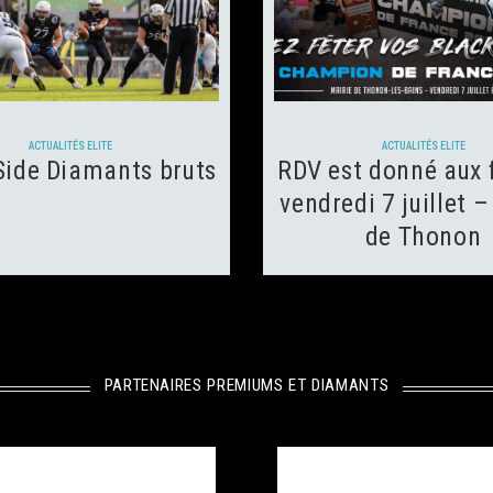
 juillet 2023
113
Views
5 juillet 2023
101
Vie
1
Like
0
Likes
ACTUALITÉS ELITE
ACTUALITÉS ELITE
nSide Diamants bruts
RDV est donné aux 
vendredi 7 juillet –
de Thonon
PARTENAIRES PREMIUMS ET DIAMANTS