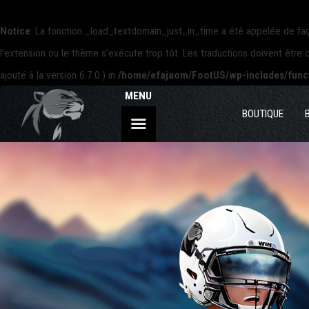
Notice
: La fonction _load_textdomain_just_in_time a été appelée de f
l’extension ou le thème s’exécute trop tôt. Les traductions doivent êtr
ajouté à la version 6.7.0.) in
/home/efajaom/FootUS/wp-includes/func
MENU
BOUTIQUE