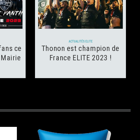
ws
3 juillet 2023
83
Views
0
Likes
ACTUALITÉS ELITE
fans ce
Thonon est champion de
 Mairie
France ELITE 2023 !