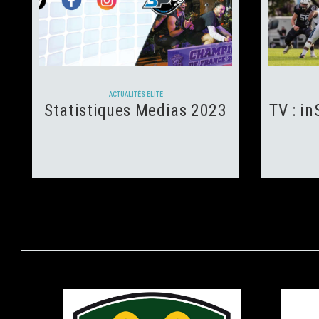
12 juillet 2023
114
Views
12
0
Likes
ACTUALITÉS ELITE
Statistiques Medias 2023
TV : i